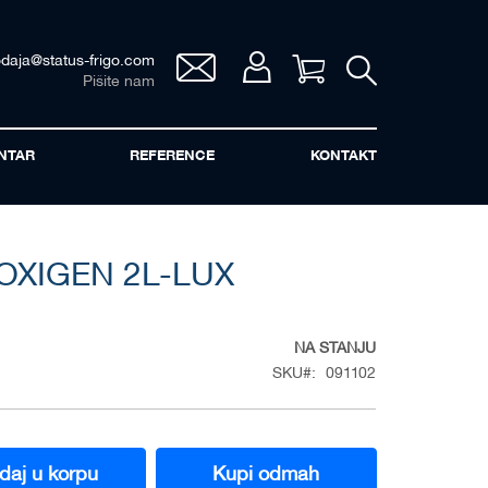
odaja@status-frigo.com
Vaša korpa
Pišite nam
NTAR
REFERENCE
KONTAKT
 OXIGEN 2L-LUX
NA STANJU
SKU
091102
daj u korpu
Kupi odmah