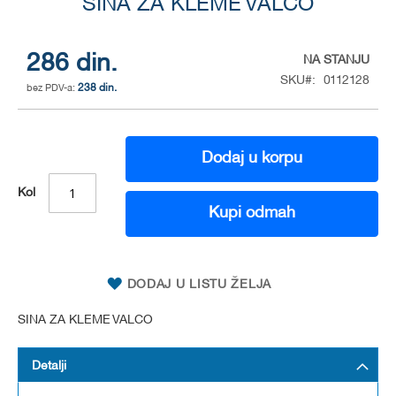
to
SINA ZA KLEME VALCO
the
beginning
of
286 din.
NA STANJU
the
SKU
0112128
238 din.
images
gallery
Dodaj u korpu
Kol
Kupi odmah
DODAJ U LISTU ŽELJA
SINA ZA KLEME VALCO
Detalji