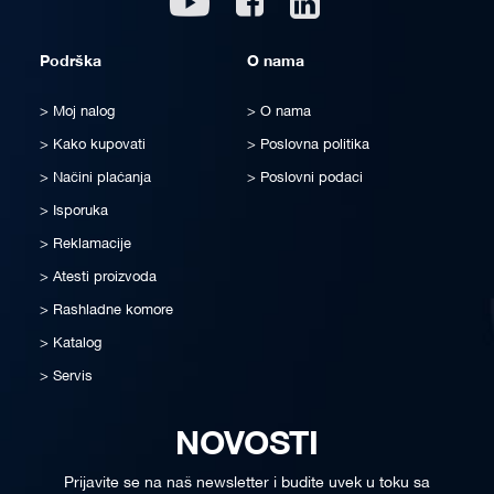
Podrška
O nama
Moj nalog
O nama
Kako kupovati
Poslovna politika
Načini plaćanja
Poslovni podaci
Isporuka
Reklamacije
Atesti proizvoda
Rashladne komore
Katalog
Servis
NOVOSTI
Prijavite se na naš newsletter i budite uvek u toku sa