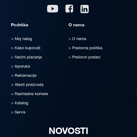
Linkedin
Youtube
Facebook
Podrška
O nama
Moj nalog
O nama
Kako kupovati
Poslovna politika
Načini plaćanja
Poslovni podaci
Isporuka
Reklamacije
Atesti proizvoda
Rashladne komore
Katalog
Servis
NOVOSTI