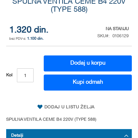
to
SPULNA VENTILA CEME B4 220V
the
(TYPE 588)
beginning
of
the
1.320 din.
NA STANJU
images
SKU
0106129
gallery
1.100 din.
Dodaj u korpu
Kol
Kupi odmah
DODAJ U LISTU ŽELJA
SPULNA VENTILA CEME B4 220V (TYPE 588)
Detalji