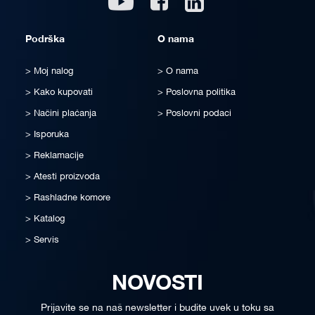
Podrška
O nama
Moj nalog
O nama
Kako kupovati
Poslovna politika
Načini plaćanja
Poslovni podaci
Isporuka
Reklamacije
Atesti proizvoda
Rashladne komore
Katalog
Servis
NOVOSTI
Prijavite se na naš newsletter i budite uvek u toku sa