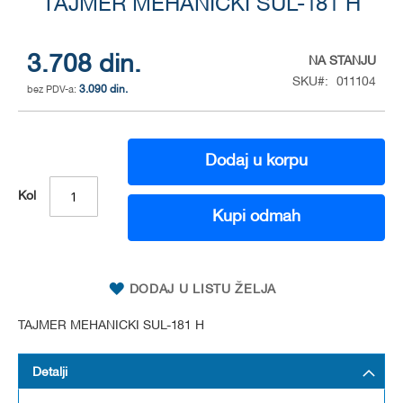
to
TAJMER MEHANICKI SUL-181 H
the
beginning
of
3.708 din.
NA STANJU
the
SKU
011104
3.090 din.
images
gallery
Dodaj u korpu
Kol
Kupi odmah
DODAJ U LISTU ŽELJA
TAJMER MEHANICKI SUL-181 H
Detalji