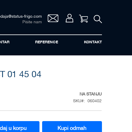
odaja@status-frigo.com
Vaša korpa
Pišite nam
NTAR
REFERENCE
KONTAKT
 01 45 04
NA STANJU
SKU
060402
daj u korpu
Kupi odmah