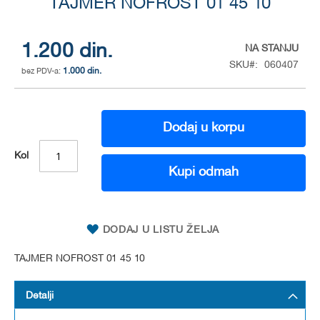
to
TAJMER NOFROST 01 45 10
the
beginning
of
1.200 din.
NA STANJU
the
SKU
060407
1.000 din.
images
gallery
Dodaj u korpu
Kol
Kupi odmah
DODAJ U LISTU ŽELJA
TAJMER NOFROST 01 45 10
Detalji