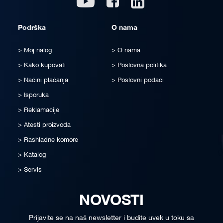
Podrška
O nama
Moj nalog
O nama
Kako kupovati
Poslovna politika
Načini plaćanja
Poslovni podaci
Isporuka
Reklamacije
Atesti proizvoda
Rashladne komore
Katalog
Servis
NOVOSTI
Prijavite se na naš newsletter i budite uvek u toku sa