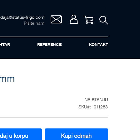
odaja@status-frigo.com
Vaša korpa
Pišite nam
NTAR
REFERENCE
KONTAKT
 mm
NA STANJU
SKU
011288
daj u korpu
Kupi odmah