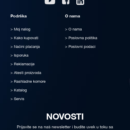
Podrška
O nama
Moj nalog
O nama
Kako kupovati
Poslovna politika
Načini plaćanja
Poslovni podaci
Isporuka
Reklamacije
Atesti proizvoda
Rashladne komore
Katalog
Servis
NOVOSTI
Prijavite se na naš newsletter i budite uvek u toku sa