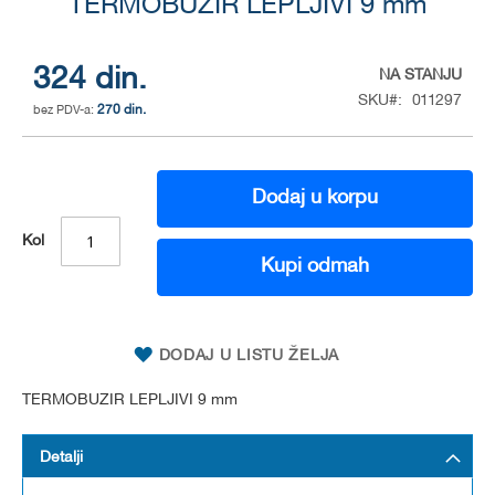
to
TERMOBUZIR LEPLJIVI 9 mm
the
beginning
of
324 din.
NA STANJU
the
SKU
011297
270 din.
images
gallery
Dodaj u korpu
Kol
Kupi odmah
DODAJ U LISTU ŽELJA
TERMOBUZIR LEPLJIVI 9 mm
Detalji