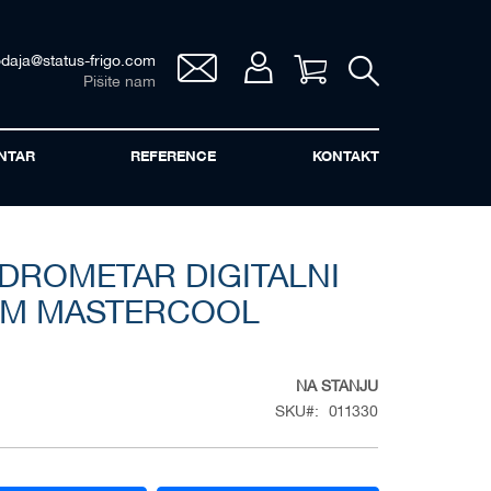
odaja@status-frigo.com
Vaša korpa
Pišite nam
NTAR
REFERENCE
KONTAKT
DROMETAR DIGITALNI
OM MASTERCOOL
NA STANJU
SKU
011330