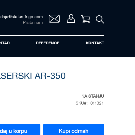
odaja@status-frigo.com
Vaša korpa
Pišite nam
NTAR
REFERENCE
KONTAKT
SERSKI AR-350
NA STANJU
SKU
011321
daj u korpu
Kupi odmah