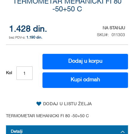
to
TERMOMETAR MEHANICKI FI 80
the
-50+50 C
beginning
of
the
1.428 din.
NA STANJU
images
SKU
011303
gallery
1.190 din.
Dodaj u korpu
Kol
Kupi odmah
DODAJ U LISTU ŽELJA
TERMOMETAR MEHANICKI FI 80 -50+50 C
Detalji