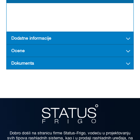
Dodatne informacije
Ocene
Dokumenta
Dobro došli na stranicu firme Status-Frigo, vodeću u projektovanju
svih tipova rashladnih sistema, kao i u prodaji rashladnih uređaja, na