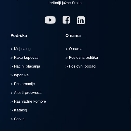
teritoriji južne Srbije.
Linkedin
Youtube
Facebook
Podrška
O nama
Moj nalog
O nama
Kako kupovati
Poslovna politika
Načini plaćanja
Poslovni podaci
Isporuka
Reklamacije
Atesti proizvoda
Rashladne komore
Katalog
Servis