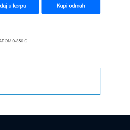
daj u korpu
Kupi odmah
AROM 0-350 C