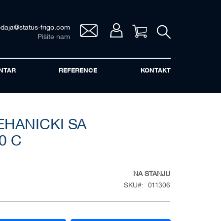
odaja@status-frigo.com
Vaša korpa
Pišite nam
NTAR
REFERENCE
KONTAKT
HANICKI SA
0 C
NA STANJU
SKU
011306