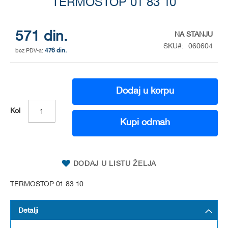
to
TERMOSTOP 01 83 10
the
beginning
of
571 din.
NA STANJU
the
SKU
060604
476 din.
images
gallery
Dodaj u korpu
Kol
Kupi odmah
DODAJ U LISTU ŽELJA
TERMOSTOP 01 83 10
Detalji