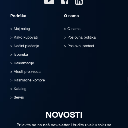
Podrška
O nama
Moj nalog
O nama
Kako kupovati
Poslovna politika
Načini plaćanja
Poslovni podaci
Isporuka
Reklamacije
Atesti proizvoda
Rashladne komore
Katalog
Servis
NOVOSTI
Prijavite se na naš newsletter i budite uvek u toku sa