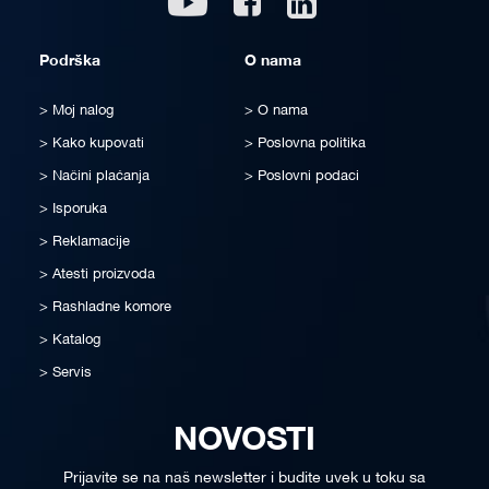
Podrška
O nama
Moj nalog
O nama
Kako kupovati
Poslovna politika
Načini plaćanja
Poslovni podaci
Isporuka
Reklamacije
Atesti proizvoda
Rashladne komore
Katalog
Servis
NOVOSTI
Prijavite se na naš newsletter i budite uvek u toku sa