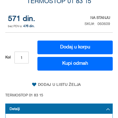
to
TERMOSTOP 01 83 15
the
beginning
of
571 din.
NA STANJU
the
SKU
060609
476 din.
images
gallery
Dodaj u korpu
Kol
Kupi odmah
DODAJ U LISTU ŽELJA
TERMOSTOP 01 83 15
Detalji