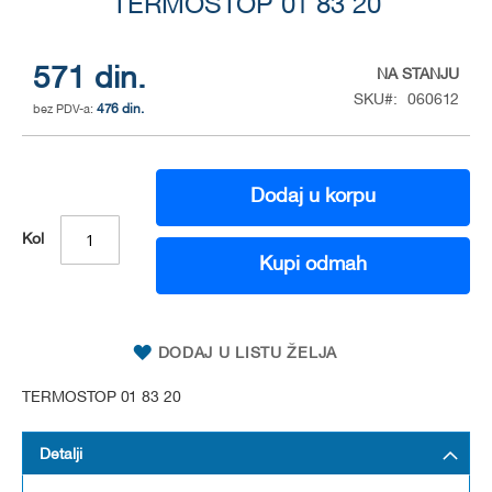
to
TERMOSTOP 01 83 20
the
beginning
of
571 din.
NA STANJU
the
SKU
060612
476 din.
images
gallery
Dodaj u korpu
Kol
Kupi odmah
DODAJ U LISTU ŽELJA
TERMOSTOP 01 83 20
Detalji