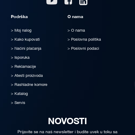
Podrška
O nama
Moj nalog
O nama
Kako kupovati
Poslovna politika
Načini plaćanja
Poslovni podaci
Isporuka
Reklamacije
Atesti proizvoda
Rashladne komore
Katalog
Servis
NOVOSTI
Prijavite se na naš newsletter i budite uvek u toku sa