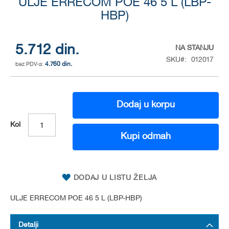
ULJE ERRECOM POE 46 5 L (LBP-
to
the
HBP)
beginning
of
the
5.712 din.
NA STANJU
images
SKU
012017
gallery
4.760 din.
Dodaj u korpu
Kol
Kupi odmah
DODAJ U LISTU ŽELJA
ULJE ERRECOM POE 46 5 L (LBP-HBP)
Detalji