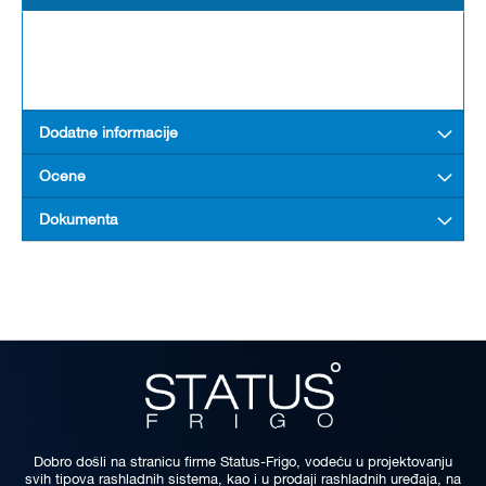
Dodatne informacije
Ocene
Dokumenta
Dobro došli na stranicu firme Status-Frigo, vodeću u projektovanju
svih tipova rashladnih sistema, kao i u prodaji rashladnih uređaja, na