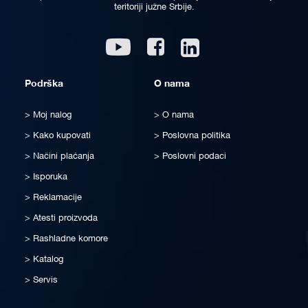
teritoriji južne Srbije.
Linkedin
Youtube
Facebook
Podrška
O nama
Moj nalog
O nama
Kako kupovati
Poslovna politika
Načini plaćanja
Poslovni podaci
Isporuka
Reklamacije
Atesti proizvoda
Rashladne komore
Katalog
Servis