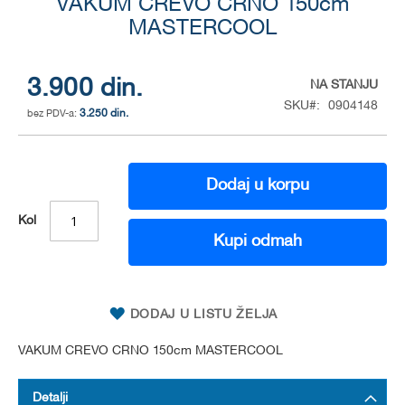
to
VAKUM CREVO CRNO 150cm
the
MASTERCOOL
beginning
of
the
3.900 din.
NA STANJU
images
SKU
0904148
gallery
3.250 din.
Dodaj u korpu
Kol
Kupi odmah
DODAJ U LISTU ŽELJA
VAKUM CREVO CRNO 150cm MASTERCOOL
Detalji