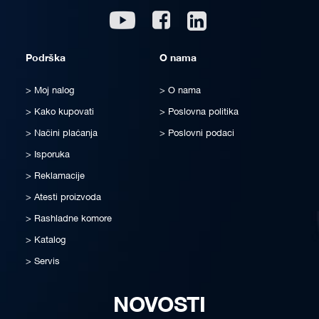
Linkedin
Youtube
Facebook
Podrška
O nama
Moj nalog
O nama
Kako kupovati
Poslovna politika
Načini plaćanja
Poslovni podaci
Isporuka
Reklamacije
Atesti proizvoda
Rashladne komore
Katalog
Servis
NOVOSTI