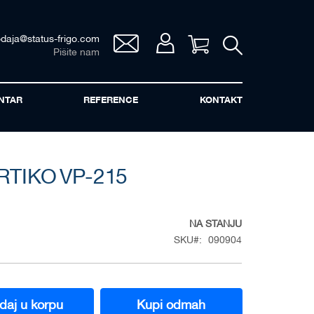
odaja@status-frigo.com
Vaša korpa
Pišite nam
NTAR
REFERENCE
KONTAKT
TIKO VP-215
NA STANJU
SKU
090904
daj u korpu
Kupi odmah