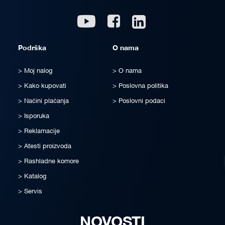
Linkedin
Youtube
Facebook
Podrška
O nama
Moj nalog
O nama
Kako kupovati
Poslovna politika
Načini plaćanja
Poslovni podaci
Isporuka
Reklamacije
Atesti proizvoda
Rashladne komore
Katalog
Servis
NOVOSTI