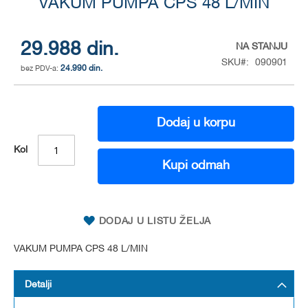
to
VAKUM PUMPA CPS 48 L/MIN
the
beginning
of
29.988 din.
NA STANJU
the
SKU
090901
24.990 din.
images
gallery
Dodaj u korpu
Kol
Kupi odmah
DODAJ U LISTU ŽELJA
VAKUM PUMPA CPS 48 L/MIN
Detalji