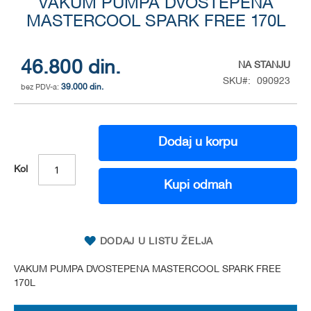
to
VAKUM PUMPA DVOSTEPENA
the
MASTERCOOL SPARK FREE 170L
beginning
of
the
46.800 din.
NA STANJU
images
SKU
090923
gallery
39.000 din.
Dodaj u korpu
Kol
Kupi odmah
DODAJ U LISTU ŽELJA
VAKUM PUMPA DVOSTEPENA MASTERCOOL SPARK FREE
170L