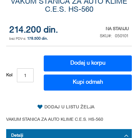
VAKUM STANICA ZA AUTO KLIME
to
the
C.E.S. HS-560
beginning
of
the
214.200 din.
NA STANJU
images
SKU
050101
gallery
178.500 din.
Dodaj u korpu
Kol
Kupi odmah
DODAJ U LISTU ŽELJA
VAKUM STANICA ZA AUTO KLIME C.E.S. HS-560
Detalji