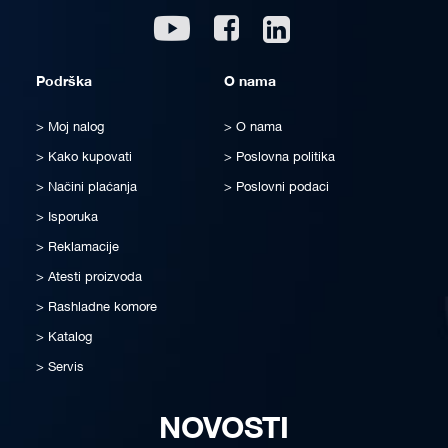
Linkedin
Youtube
Facebook
Podrška
O nama
Moj nalog
O nama
Kako kupovati
Poslovna politika
Načini plaćanja
Poslovni podaci
Isporuka
Reklamacije
Atesti proizvoda
Rashladne komore
Katalog
Servis
NOVOSTI