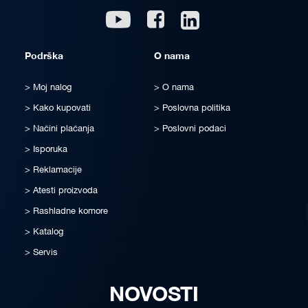
Linkedin
Youtube
Facebook
Podrška
O nama
Moj nalog
O nama
Kako kupovati
Poslovna politika
Načini plaćanja
Poslovni podaci
Isporuka
Reklamacije
Atesti proizvoda
Rashladne komore
Katalog
Servis
NOVOSTI