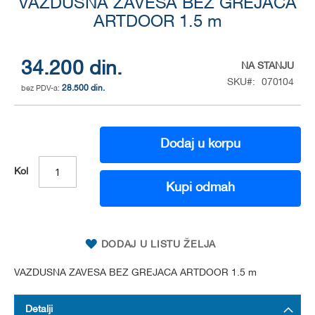
VAZDUSNA ZAVESA BEZ GREJACA
to
the
ARTDOOR 1.5 m
beginning
of
the
34.200 din.
NA STANJU
images
SKU
070104
gallery
28.500 din.
Dodaj u korpu
Kol
Kupi odmah
DODAJ U LISTU ŽELJA
VAZDUSNA ZAVESA BEZ GREJACA ARTDOOR 1.5 m
Detalji