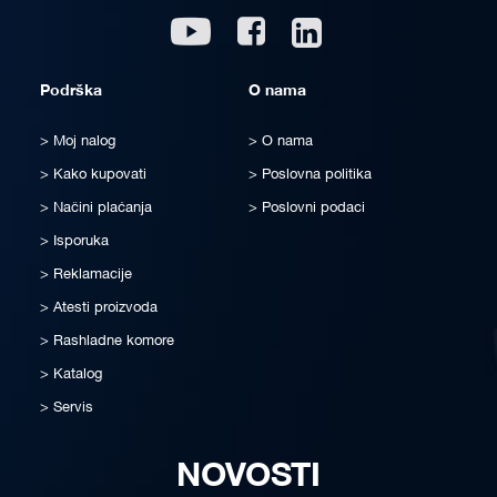
Linkedin
Youtube
Facebook
Podrška
O nama
Moj nalog
O nama
Kako kupovati
Poslovna politika
Načini plaćanja
Poslovni podaci
Isporuka
Reklamacije
Atesti proizvoda
Rashladne komore
Katalog
Servis
NOVOSTI