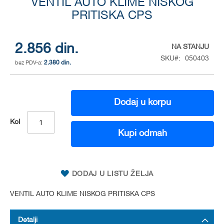
to
VENTIL AUTO KLIME NISKOG
the
PRITISKA CPS
beginning
of
the
2.856 din.
NA STANJU
images
SKU
050403
gallery
2.380 din.
Dodaj u korpu
Kol
Kupi odmah
DODAJ U LISTU ŽELJA
VENTIL AUTO KLIME NISKOG PRITISKA CPS
Detalji