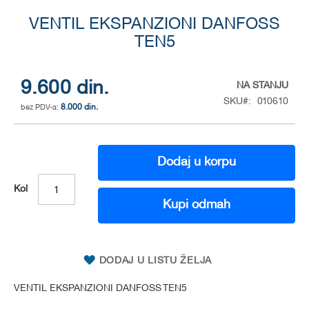
Skip
to
VENTIL EKSPANZIONI DANFOSS
the
TEN5
beginning
of
the
9.600 din.
NA STANJU
images
SKU
010610
gallery
8.000 din.
Dodaj u korpu
Kol
Kupi odmah
DODAJ U LISTU ŽELJA
VENTIL EKSPANZIONI DANFOSS TEN5