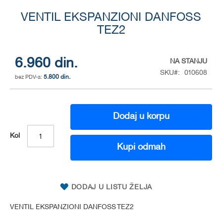
Skip
to
VENTIL EKSPANZIONI DANFOSS
the
TEZ2
beginning
of
the
6.960 din.
NA STANJU
images
SKU
010608
gallery
5.800 din.
Dodaj u korpu
Kol
Kupi odmah
DODAJ U LISTU ŽELJA
VENTIL EKSPANZIONI DANFOSS TEZ2