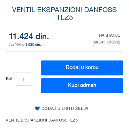
Skip
to
VENTIL EKSPANZIONI DANFOSS
the
TEZ5
beginning
of
the
11.424 din.
NA STANJU
images
SKU
010612
gallery
9.520 din.
Dodaj u korpu
Kol
Kupi odmah
DODAJ U LISTU ŽELJA
VENTIL EKSPANZIONI DANFOSS TEZ5