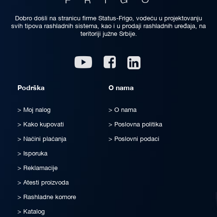
Dobro došli na stranicu firme Status-Frigo, vodeću u projektovanju
svih tipova rashladnih sistema, kao i u prodaji rashladnih uređaja, na
teritoriji južne Srbije.
Linkedin
Youtube
Facebook
Podrška
O nama
Moj nalog
O nama
Kako kupovati
Poslovna politika
Načini plaćanja
Poslovni podaci
Isporuka
Reklamacije
Atesti proizvoda
Rashladne komore
Katalog