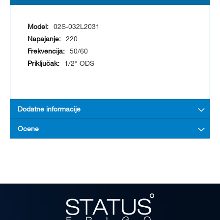
02S-032L2031
220
50/60
1/2" ODS
Dodatne informacije
Ocene