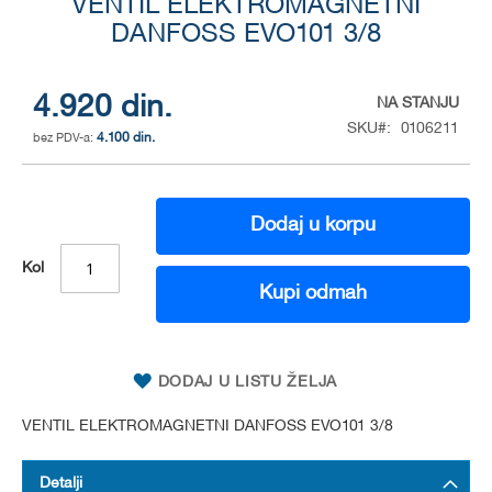
to
VENTIL ELEKTROMAGNETNI
the
DANFOSS EVO101 3/8
beginning
of
the
4.920 din.
NA STANJU
images
SKU
0106211
gallery
4.100 din.
Dodaj u korpu
Kol
Kupi odmah
DODAJ U LISTU ŽELJA
VENTIL ELEKTROMAGNETNI DANFOSS EVO101 3/8
Detalji