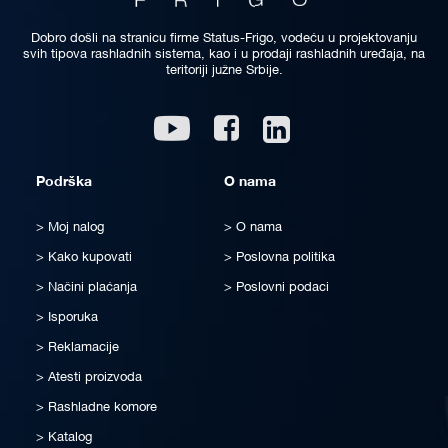
Dobro došli na stranicu firme Status-Frigo, vodeću u projektovanju
svih tipova rashladnih sistema, kao i u prodaji rashladnih uređaja, na
teritoriji južne Srbije.
Linkedin
Youtube
Facebook
Podrška
O nama
Moj nalog
O nama
Kako kupovati
Poslovna politika
Načini plaćanja
Poslovni podaci
Isporuka
Reklamacije
Atesti proizvoda
Rashladne komore
Katalog