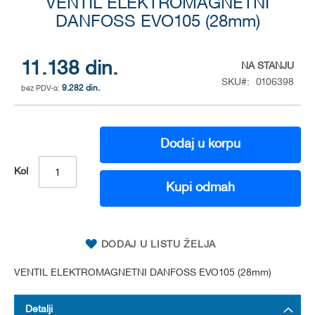
to
VENTIL ELEKTROMAGNETNI
the
DANFOSS EVO105 (28mm)
beginning
of
the
11.138 din.
NA STANJU
images
SKU
0106398
gallery
9.282 din.
Dodaj u korpu
Kol
Kupi odmah
DODAJ U LISTU ŽELJA
VENTIL ELEKTROMAGNETNI DANFOSS EVO105 (28mm)
Detalji