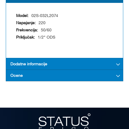
02S-032L2074
220
50/60
1/2" ODS
Dodatne informacije
Ocene