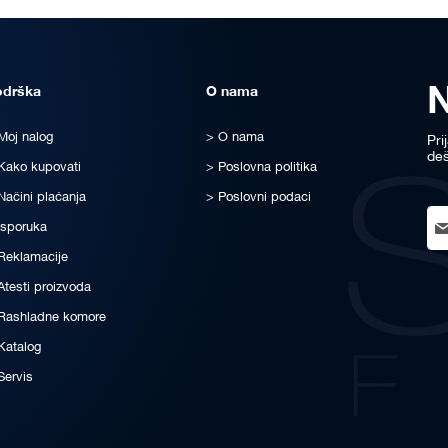
odrška
O nama
Moj nalog
O nama
Pri
deš
Kako kupovati
Poslovna politika
Načini plaćanja
Poslovni podaci
Sig
Isporuka
Up
for
Reklamacije
Ou
Atesti proizvoda
New
Rashladne komore
Katalog
Servis