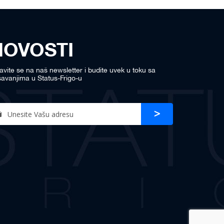
NOVOSTI
javite se na naš newsletter i budite uvek u toku sa
avanjima u Status-Frigo-u
n
Prijava
r
sletter: