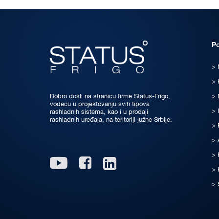
P
Dobro došli na stranicu firme Status-Frigo,
vodeću u projektovanju svih tipova
rashladnih sistema, kao i u prodaji
rashladnih uređaja, na teritoriji južne Srbije.
Linkedin
Youtube
Facebook