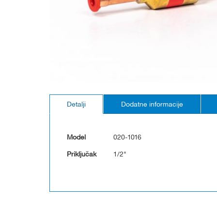
Skip
to
Detalji
Dodatne informacije
the
beginning
of
the
Model
020-1016
images
gallery
Priključak
1/2"