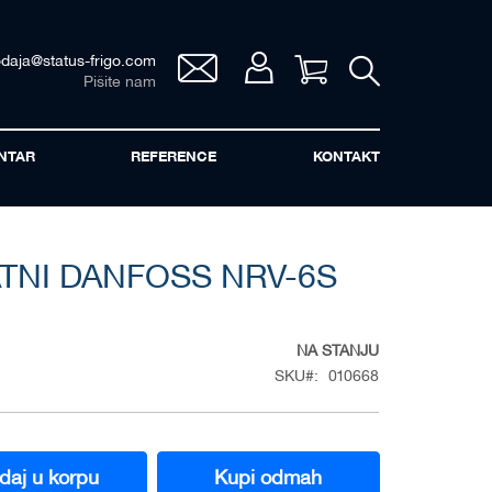
odaja@status-frigo.com
Vaša korpa
Pišite nam
NTAR
REFERENCE
KONTAKT
TNI DANFOSS NRV-6S
NA STANJU
SKU
010668
daj u korpu
Kupi odmah