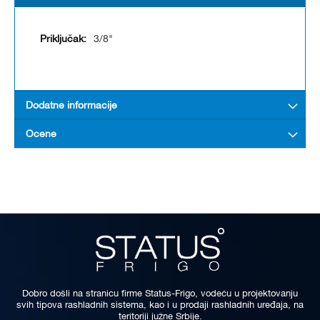
3/8"
Dodatne informacije
Ocene
Dobro došli na stranicu firme Status-Frigo, vodeću u projektovanju
svih tipova rashladnih sistema, kao i u prodaji rashladnih uređaja, na
teritoriji južne Srbije.