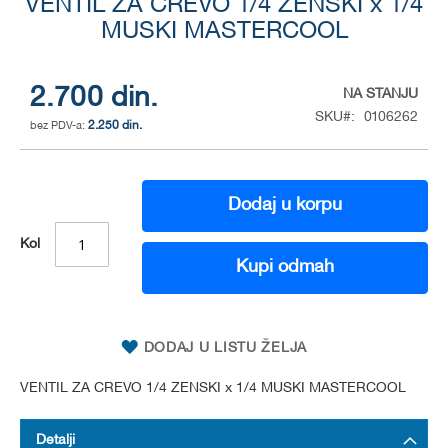
VENTIL ZA CREVO 1/4 ZENSKI x 1/4
to
the
MUSKI MASTERCOOL
beginning
of
the
2.700 din.
NA STANJU
images
SKU
0106262
gallery
2.250 din.
Dodaj u korpu
Kol
Kupi odmah
DODAJ U LISTU ŽELJA
VENTIL ZA CREVO 1/4 ZENSKI x 1/4 MUSKI MASTERCOOL
Detalji