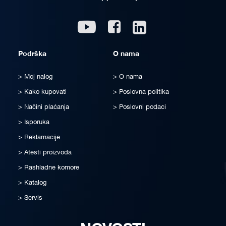
Linkedin
Youtube
Facebook
Podrška
O nama
Moj nalog
O nama
Kako kupovati
Poslovna politika
Načini plaćanja
Poslovni podaci
Isporuka
Reklamacije
Atesti proizvoda
Rashladne komore
Katalog
Servis