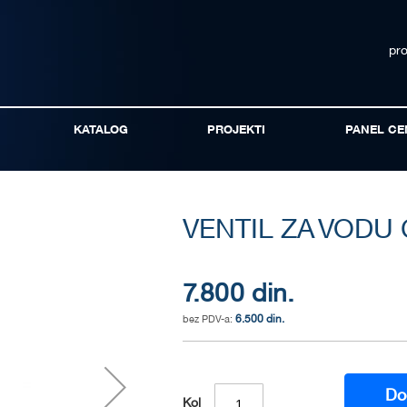
pr
KATALOG
PROJEKTI
PANEL CE
VENTIL ZA VODU 
7.800 din.
6.500 din.
Do
Kol