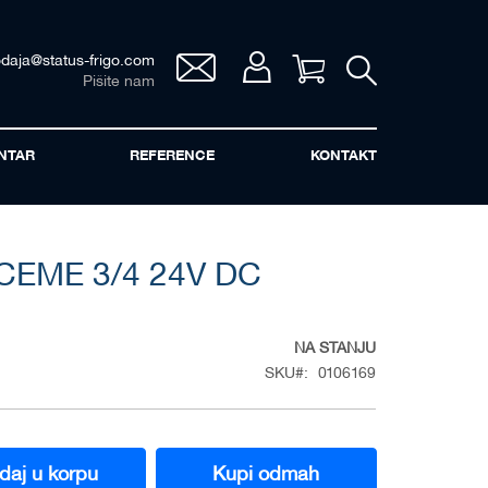
odaja@status-frigo.com
Vaša korpa
Pišite nam
NTAR
REFERENCE
KONTAKT
CEME 3/4 24V DC
NA STANJU
SKU
0106169
daj u korpu
Kupi odmah