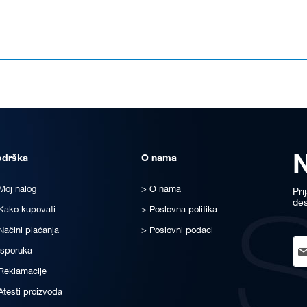
odrška
O nama
Moj nalog
O nama
Pri
deš
Kako kupovati
Poslovna politika
Načini plaćanja
Poslovni podaci
Sig
Isporuka
Up
for
Reklamacije
Ou
Atesti proizvoda
New