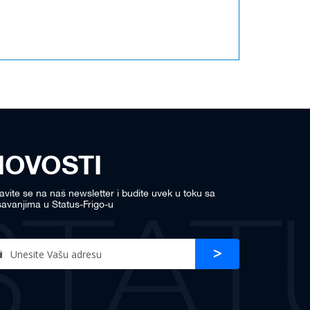
NOVOSTI
javite se na naš newsletter i budite uvek u toku sa
avanjima u Status-Frigo-u
n
Prijava
r
sletter: