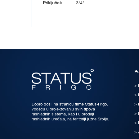
Priključak
3/4"
P
Dobro došli na stranicu firme Status-Frigo,
vodeću u projektovanju svih tipova
rashladnih sistema, kao i u prodaji
rashladnih uređaja, na teritoriji južne Srbije.