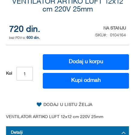
to
VENTILATOR ARTIKO LUFT 12x12
the
cm 220V 25mm
beginning
of
the
720 din.
NA STANJU
images
SKU
0104164
gallery
600 din.
Dodaj u korpu
Kol
Kupi odmah
DODAJ U LISTU ŽELJA
VENTILATOR ARTIKO LUFT 12x12 cm 220V 25mm
Detalji