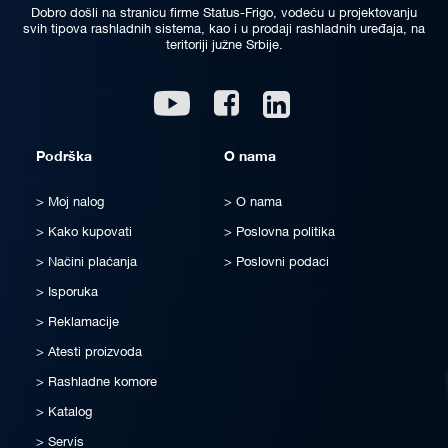
Dobro došli na stranicu firme Status-Frigo, vodeću u projektovanju
svih tipova rashladnih sistema, kao i u prodaji rashladnih uređaja, na
teritoriji južne Srbije.
Linkedin
Youtube
Facebook
Podrška
O nama
Moj nalog
O nama
Kako kupovati
Poslovna politika
Načini plaćanja
Poslovni podaci
Isporuka
Reklamacije
Atesti proizvoda
Rashladne komore
Katalog
Servis