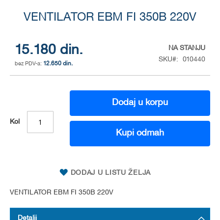
Skip
to
VENTILATOR EBM FI 350B 220V
the
beginning
of
15.180 din.
NA STANJU
the
SKU
010440
12.650 din.
images
gallery
Dodaj u korpu
Kol
Kupi odmah
DODAJ U LISTU ŽELJA
VENTILATOR EBM FI 350B 220V
Detalji