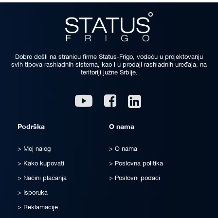
Dobro došli na stranicu firme Status-Frigo, vodeću u projektovanju
svih tipova rashladnih sistema, kao i u prodaji rashladnih uređaja, na
teritoriji južne Srbije.
Linkedin
Youtube
Facebook
Podrška
O nama
Moj nalog
O nama
Kako kupovati
Poslovna politika
Načini plaćanja
Poslovni podaci
Isporuka
Reklamacije