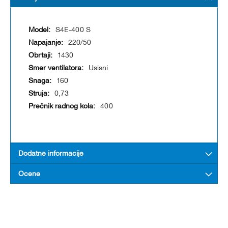
S4E-400 S
220/50
1430
Usisni
160
0,73
400
Dodatne informacije
Ocene