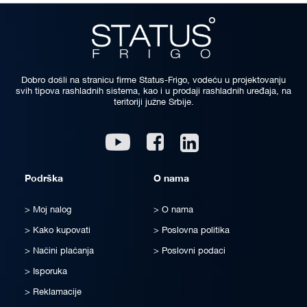
Dobro došli na stranicu firme Status-Frigo, vodeću u projektovanju
svih tipova rashladnih sistema, kao i u prodaji rashladnih uređaja, na
teritoriji južne Srbije.
Linkedin
Youtube
Facebook
Podrška
O nama
Moj nalog
O nama
Kako kupovati
Poslovna politika
Načini plaćanja
Poslovni podaci
Isporuka
Reklamacije