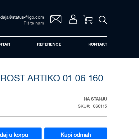
odaja@status-frigo.com
Vaša korpa
Pišite nam
NTAR
REFERENCE
KONTAKT
ROST ARTIKO 01 06 160
NA STANJU
SKU
060115
daj u korpu
Kupi odmah