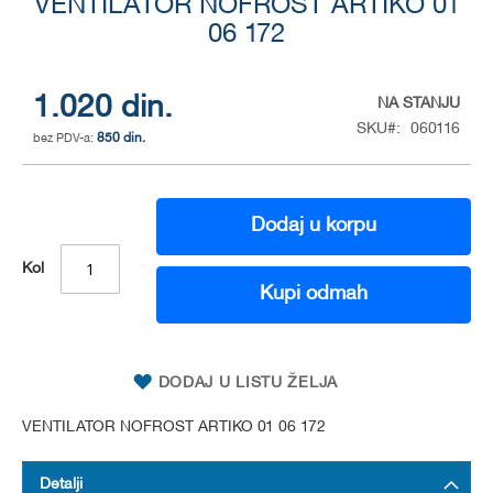
VENTILATOR NOFROST ARTIKO 01
to
the
06 172
beginning
of
the
1.020 din.
NA STANJU
images
SKU
060116
gallery
850 din.
Dodaj u korpu
Kol
Kupi odmah
DODAJ U LISTU ŽELJA
VENTILATOR NOFROST ARTIKO 01 06 172
Detalji