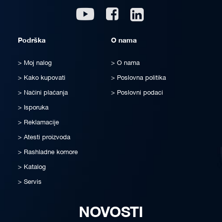
Linkedin
Youtube
Facebook
Podrška
O nama
Moj nalog
O nama
Kako kupovati
Poslovna politika
Načini plaćanja
Poslovni podaci
Isporuka
Reklamacije
Atesti proizvoda
Rashladne komore
Katalog
Servis
NOVOSTI