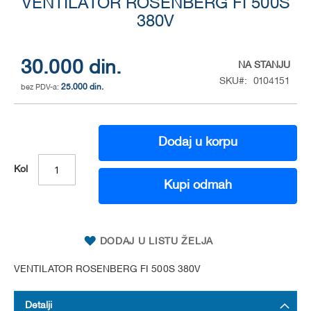
VENTILATOR ROSENBERG FI 500S
to
the
380V
beginning
of
the
30.000 din.
NA STANJU
images
SKU
0104151
gallery
25.000 din.
Dodaj u korpu
Kol
Kupi odmah
DODAJ U LISTU ŽELJA
VENTILATOR ROSENBERG FI 500S 380V
Detalji