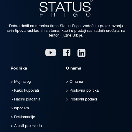
Dobro došli na stranicu firme Status-Frigo, vodeću u projektovanju
svih tipova rashladnih sistema, kao i u prodaji rashladnih uređaja, na
teritoriji južne Srbije.
Linkedin
Youtube
Facebook
Podrška
O nama
Moj nalog
O nama
Kako kupovati
Poslovna politika
Načini plaćanja
Poslovni podaci
Isporuka
Reklamacije
Atesti proizvoda