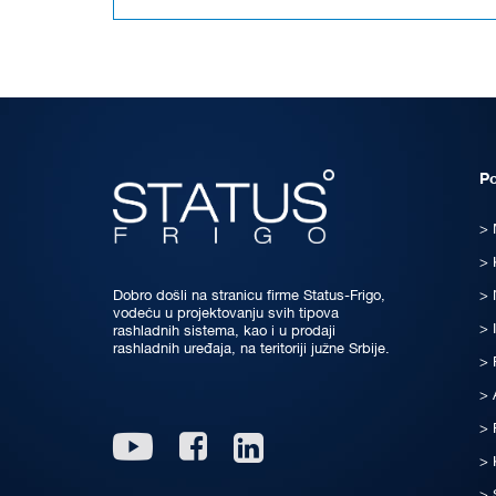
P
Dobro došli na stranicu firme Status-Frigo,
vodeću u projektovanju svih tipova
rashladnih sistema, kao i u prodaji
rashladnih uređaja, na teritoriji južne Srbije.
Linkedin
Youtube
Facebook