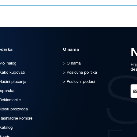
odrška
O nama
Moj nalog
O nama
Pri
deš
Kako kupovati
Poslovna politika
Načini plaćanja
Poslovni podaci
Sig
Isporuka
Up
for
Reklamacije
Ou
Atesti proizvoda
New
Rashladne komore
Katalog