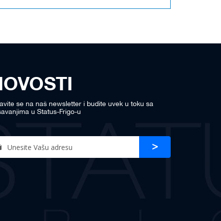
NOVOSTI
javite se na naš newsletter i budite uvek u toku sa
avanjima u Status-Frigo-u
n
Prijava
r
sletter: