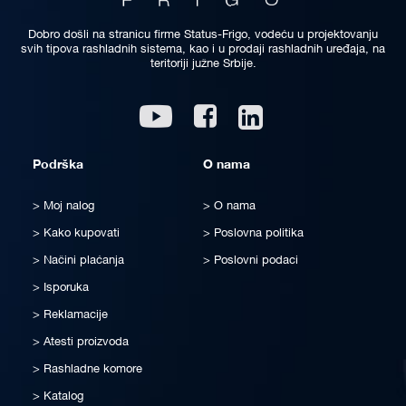
Dobro došli na stranicu firme Status-Frigo, vodeću u projektovanju
svih tipova rashladnih sistema, kao i u prodaji rashladnih uređaja, na
teritoriji južne Srbije.
Linkedin
Youtube
Facebook
Podrška
O nama
Moj nalog
O nama
Kako kupovati
Poslovna politika
Načini plaćanja
Poslovni podaci
Isporuka
Reklamacije
Atesti proizvoda
Rashladne komore
Katalog