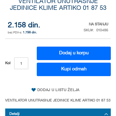
to
VENTILATOR UNUTRASNJE
the
JEDINICE KLIME ARTIKO 01 87 53
beginning
of
the
2.158 din.
NA STANJU
images
SKU
010486
gallery
1.798 din.
Dodaj u korpu
Kol
Kupi odmah
DODAJ U LISTU ŽELJA
VENTILATOR UNUTRASNJE JEDINICE KLIME ARTIKO 01 87 53
Detalji