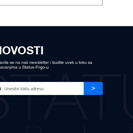
NOVOSTI
javite se na naš newsletter i budite uvek u toku sa
avanjima u Status-Frigo-u
n
Prijava
r
sletter: