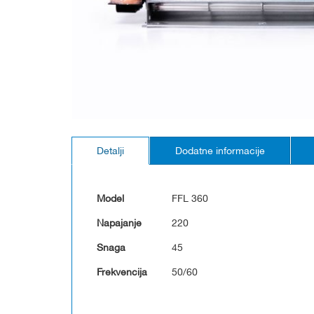
Skip
to
Detalji
Dodatne informacije
the
beginning
of
the
Model
FFL 360
images
gallery
Napajanje
220
Snaga
45
Frekvencija
50/60