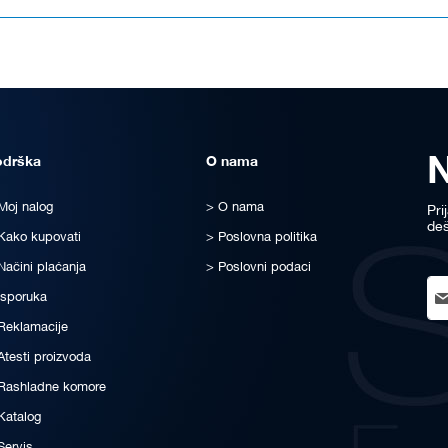
odrška
O nama
Moj nalog
O nama
Pri
deš
Kako kupovati
Poslovna politika
Načini plaćanja
Poslovni podaci
Sig
Isporuka
Up
for
Reklamacije
Ou
Atesti proizvoda
New
Rashladne komore
Katalog