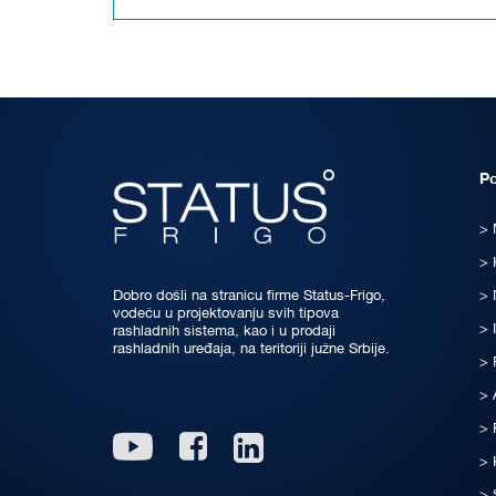
P
Dobro došli na stranicu firme Status-Frigo,
vodeću u projektovanju svih tipova
rashladnih sistema, kao i u prodaji
rashladnih uređaja, na teritoriji južne Srbije.
Linkedin
Youtube
Facebook