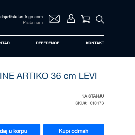
odaja@status-frigo.com
Vaša korpa
Pišite nam
NTAR
REFERENCE
KONTAKT
INE ARTIKO 36 cm LEVI
NA STANJU
SKU
010473
daj u korpu
Kupi odmah