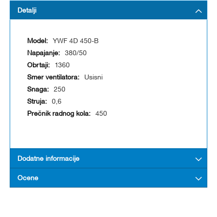
Detalji
YWF 4D 450-B
380/50
1360
Usisni
250
0,6
450
Dodatne informacije
Ocene