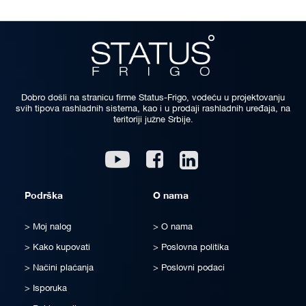
Dobro došli na stranicu firme Status-Frigo, vodeću u projektovanju
svih tipova rashladnih sistema, kao i u prodaji rashladnih uređaja, na
teritoriji južne Srbije.
Linkedin
Youtube
Facebook
Podrška
O nama
Moj nalog
O nama
Kako kupovati
Poslovna politika
Načini plaćanja
Poslovni podaci
Isporuka