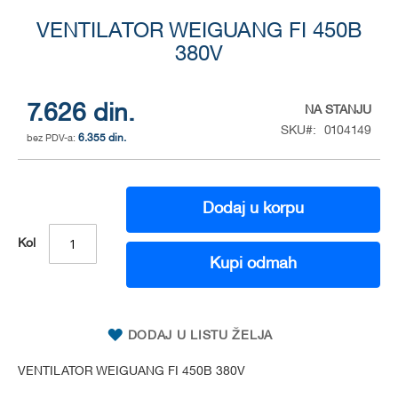
Skip
to
VENTILATOR WEIGUANG FI 450B
the
380V
beginning
of
the
7.626 din.
NA STANJU
images
SKU
0104149
gallery
6.355 din.
Dodaj u korpu
Kol
Kupi odmah
DODAJ U LISTU ŽELJA
VENTILATOR WEIGUANG FI 450B 380V