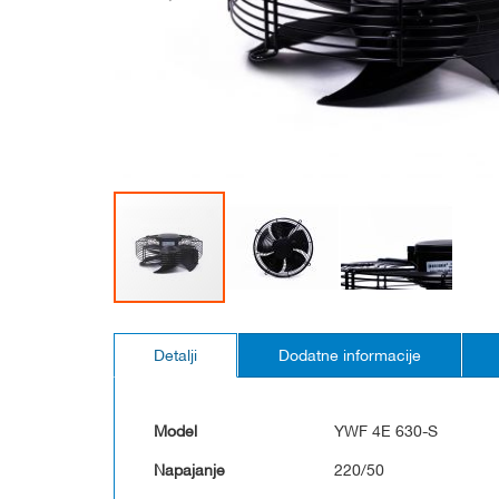
Skip
to
Detalji
Dodatne informacije
the
beginning
of
the
Model
YWF 4E 630-S
images
gallery
Napajanje
220/50