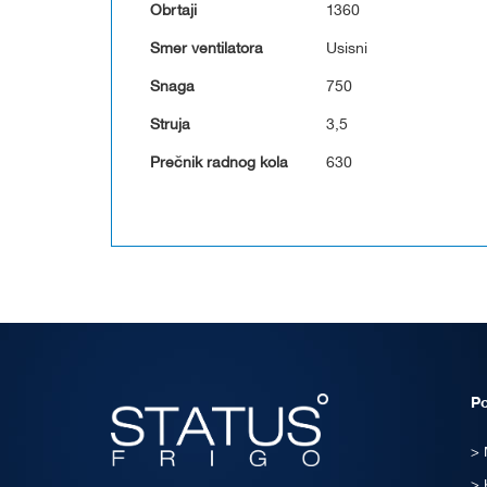
Obrtaji
1360
Smer ventilatora
Usisni
Snaga
750
Struja
3,5
Prečnik radnog kola
630
P