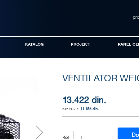
pr
KATALOG
PROJEKTI
PANEL CE
VENTILATOR WEI
13.422 din.
11.185 din.
Do
Kol