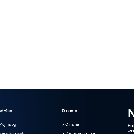
odrška
O nama
Moj nalog
O nama
Pri
deš
Kako kupovati
Poslovna politika