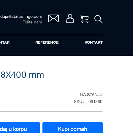
odaja@status-frigo.com
Vaša korpa
Pišite nam
NTAR
REFERENCE
KONTAKT
4.8X400 mm
NA STANJU
SKU
091360
daj u korpu
Kupi odmah