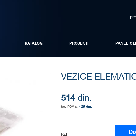
pr
KATALOG
PROJEKTI
PANEL CE
VEZICE ELEMATI
514 din.
428 din.
Do
Kol