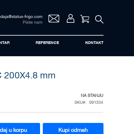
odaja@status-frigo.com
Vaša korpa
Pišite nam
NTAR
REFERENCE
KONTAKT
C 200X4.8 mm
NA STANJU
SKU
091334
daj u korpu
Kupi odmah