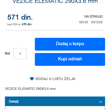
to
VEZICE ELEMATIC 290X3.6 mm
the
beginning
of
571 din.
NA STANJU
the
SKU
091339
476 din.
images
gallery
Dodaj u korpu
Kol
Kupi odmah
DODAJ U LISTU ŽELJA
VEZICE ELEMATIC 290X3.6 mm
Detalji