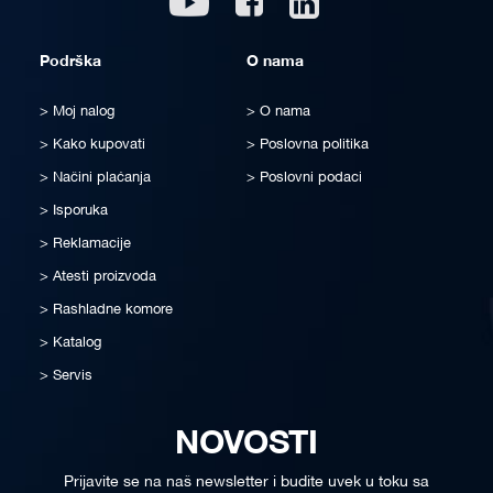
Podrška
O nama
Moj nalog
O nama
Kako kupovati
Poslovna politika
Načini plaćanja
Poslovni podaci
Isporuka
Reklamacije
Atesti proizvoda
Rashladne komore
Katalog
Servis
NOVOSTI
Prijavite se na naš newsletter i budite uvek u toku sa