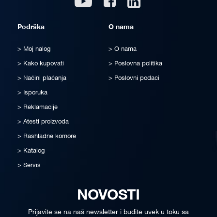
Podrška
O nama
Moj nalog
O nama
Kako kupovati
Poslovna politika
Načini plaćanja
Poslovni podaci
Isporuka
Reklamacije
Atesti proizvoda
Rashladne komore
Katalog
Servis
NOVOSTI
Prijavite se na naš newsletter i budite uvek u toku sa