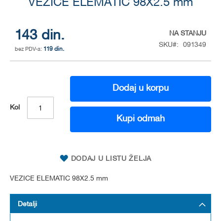
to
VEZICE ELEMATIC 98X2.5 mm
the
beginning
of
143 din.
NA STANJU
the
SKU
091349
119 din.
images
gallery
Dodaj u korpu
Kol
Kupi odmah
DODAJ U LISTU ŽELJA
VEZICE ELEMATIC 98X2.5 mm
Detalji