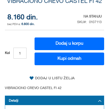
VIBRACIONO CREVO CASTEL FI 42
to
the
beginning
of
8.160 din.
NA STANJU
the
SKU
0107113
6.800 din.
images
gallery
Dodaj u korpu
Kol
Kupi odmah
DODAJ U LISTU ŽELJA
VIBRACIONO CREVO CASTEL FI 42
Detalji