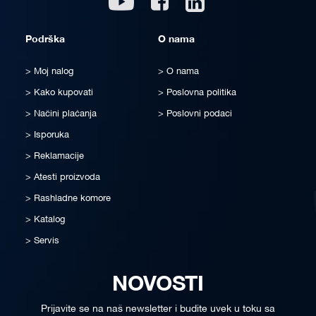
Podrška
O nama
Moj nalog
O nama
Kako kupovati
Poslovna politika
Načini plaćanja
Poslovni podaci
Isporuka
Reklamacije
Atesti proizvoda
Rashladne komore
Katalog
Servis
NOVOSTI
Prijavite se na naš newsletter i budite uvek u toku sa