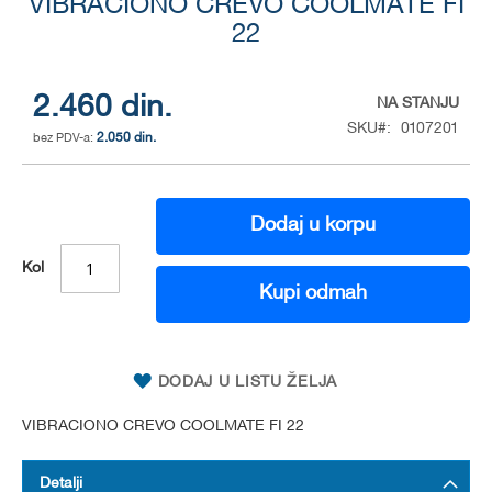
VIBRACIONO CREVO COOLMATE FI
to
the
22
beginning
of
the
2.460 din.
NA STANJU
images
SKU
0107201
gallery
2.050 din.
Dodaj u korpu
Kol
Kupi odmah
DODAJ U LISTU ŽELJA
VIBRACIONO CREVO COOLMATE FI 22
Detalji