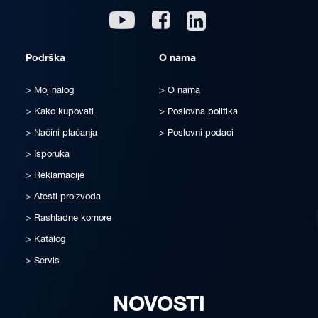
Linkedin
Youtube
Facebook
Podrška
O nama
Moj nalog
O nama
Kako kupovati
Poslovna politika
Načini plaćanja
Poslovni podaci
Isporuka
Reklamacije
Atesti proizvoda
Rashladne komore
Katalog
Servis
NOVOSTI