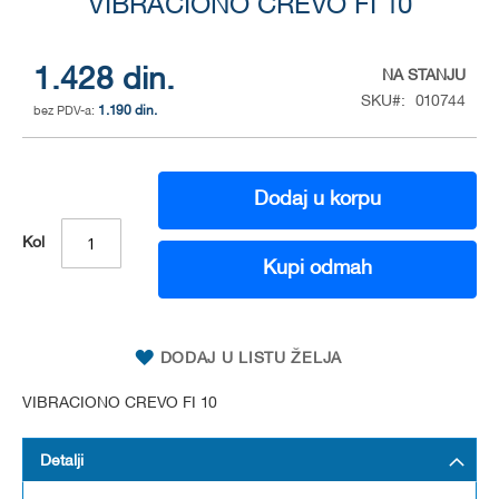
to
VIBRACIONO CREVO FI 10
the
beginning
of
1.428 din.
NA STANJU
the
SKU
010744
1.190 din.
images
gallery
Dodaj u korpu
Kol
Kupi odmah
DODAJ U LISTU ŽELJA
VIBRACIONO CREVO FI 10
Detalji