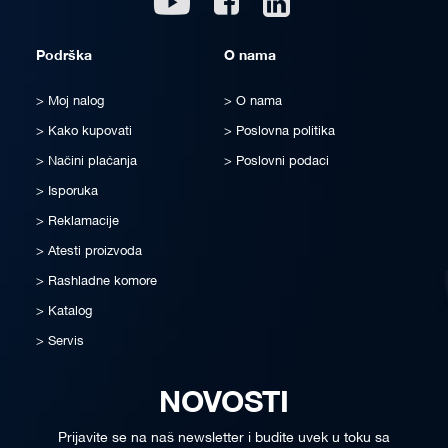
Podrška
O nama
Moj nalog
O nama
Kako kupovati
Poslovna politika
Načini plaćanja
Poslovni podaci
Isporuka
Reklamacije
Atesti proizvoda
Rashladne komore
Katalog
Servis
NOVOSTI
Prijavite se na naš newsletter i budite uvek u toku sa