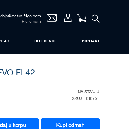
odaja@status-frigo.com
Vaša korpa
Pišite nam
NTAR
REFERENCE
KONTAKT
VO FI 42
NA STANJU
SKU
010751
daj u korpu
Kupi odmah